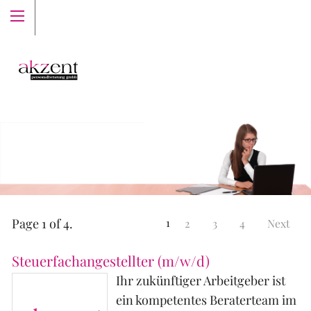
Menu Top-Label
Page 1 of 4.
1
2
3
4
Next
Steuerfachangestellter (m/w/d)
Ihr zukünftiger Arbeitgeber ist
ein kompetentes Beraterteam im